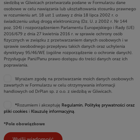
siedzibą w Gliwicach przetwarzała podane w Formularzu dane
osobowe w celu nawiązania lub ukształtowania stosunku prawnego
w rozumieniu art. 18 ust 1 ustawy z dnia 18 lipca 2002 r. o
świadczeniu usług drogą elektroniczną (Dz. U. z 2002 r. Nr 144
poz. 104) i rozporządzeniem Parlamentu Europejskiego i Rady (UE)
2016/679 z dnia 27 kwietnia 2016 r. w sprawie ochrony osób
fizycznych w związku z przetwarzaniem danych osobowych i w
sprawie swobodnego przepływu takich danych oraz uchylenia
dyrektywy 95/46/WE (ogólne rozporządzenie o ochronie danych).
Przysługuje Pani/Panu prawo dostępu do treści danych oraz ich
poprawiania.
Wyrażam zgodę na przetwarzanie moich danych osobowych
zawartych w Formularzu w celu otrzymywania informacji
handlowych od DrPlan sp. z o.o. z siedzibą w Gliwicach.
*
Rozumiem i akceptuję
Regulamin
,
Politykę prywatności oraz
pliki cookies
i
Klauzulę informacyjną
.
*Pole obowiązkowe