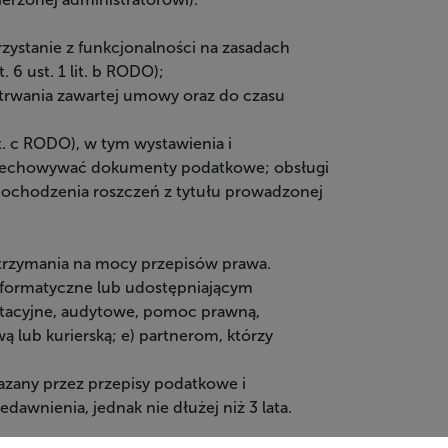
rzystanie z funkcjonalności na zasadach
6 ust. 1 lit. b RODO);
as trwania zawartej umowy oraz do czasu
t. c RODO), w tym wystawienia i
przechowywać dokumenty podatkowe; obsługi
 dochodzenia roszczeń z tytułu prowadzonej
trzymania na mocy przepisów prawa.
formatyczne lub udostępniającym
ltacyjne, audytowe, pomoc prawną,
lub kurierską; e) partnerom, którzy
azany przez przepisy podatkowe i
nienia, jednak nie dłużej niż 3 lata.