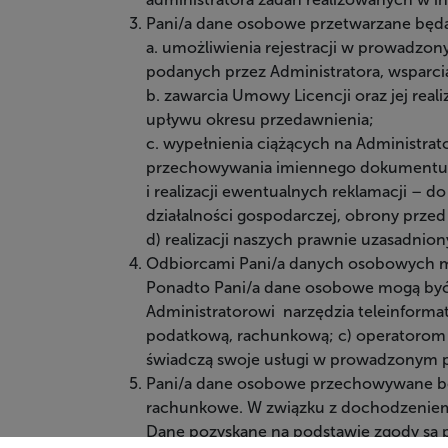
Pani/a dane osobowe przetwarzane będą
a. umożliwienia rejestracji w prowadzony
podanych przez Administratora, wsparci
b. zawarcia Umowy Licencji oraz jej real
upływu okresu przedawnienia;
c. wypełnienia ciążących na Administrat
przechowywania imiennego dokumentu (
i realizacji ewentualnych reklamacji – 
działalności gospodarczej, obrony przed
d) realizacji naszych prawnie uzasadnion
Odbiorcami Pani/a danych osobowych mo
Ponadto Pani/a dane osobowe mogą być
Administratorowi narzędzia teleinform
podatkową, rachunkową; c) operatorom p
świadczą swoje usługi w prowadzonym pr
Pani/a dane osobowe przechowywane będą
rachunkowe. W związku z dochodzeniem 
Dane pozyskane na podstawie zgody są