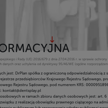
FORMACYJNA
ropejskiego i Rady (UE) 2016/679 z dnia 27.04.2016 r. w sprawie ochro
 danych oraz uchylenia od dyrektywy 95/46/WE (ogólne rozporządzenie
 jest: DrPlan spółka z ograniczoną odpowiedzialnością z sie
w rejestrze przedsiębiorców Krajowego Rejestru Sądowego,
rajowego Rejestru Sądowego, pod numerem KRS: 000095189
l: kontakt@dentsplay.pl
sobowych w ramach zbioru danych osobowych jest: art. 6 us
(w związku z realizacją obowiązku prawnego ciążącego na adm
nteresie publicznym lub sprawowania władzy publicznej powi