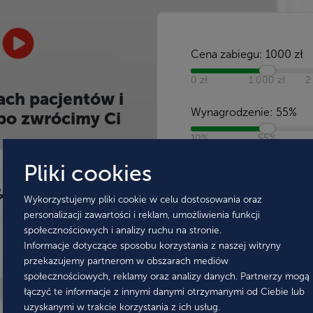
Cena zabiegu:
1000
zł
0 zł
1 000 zł
2
ach pacjentów i
Wynagrodzenie:
55
%
bo zwrócimy Ci
10%
55%
Pliki cookies
Wykorzystujemy pliki cookie w celu dostosowania oraz
Kwota dla lekarz
personalizacji zawartości i reklam, umożliwienia funkcji
550 zł
społecznościowych i analizy ruchu na stronie.
Informacje dotyczące sposobu korzystania z naszej witryny
przekazujemy partnerom w obszarach mediów
społecznościowych, reklamy oraz analizy danych. Partnerzy mogą
łączyć te informacje z innymi danymi otrzymanymi od Ciebie lub
uzyskanymi w trakcie korzystania z ich usług.