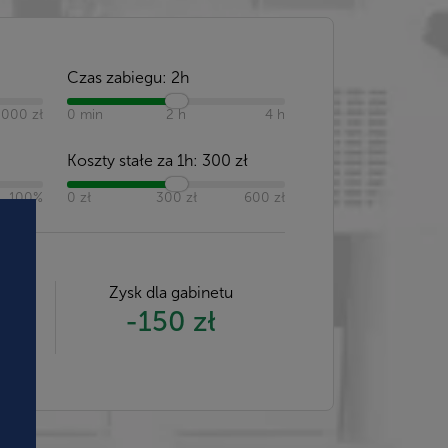
Czas zabiegu:
2h
 000 zł
0 min
2 h
4 h
Koszty stałe za 1h:
300
zł
100%
0 zł
300 zł
600 zł
a
Zysk dla gabinetu
-150 zł