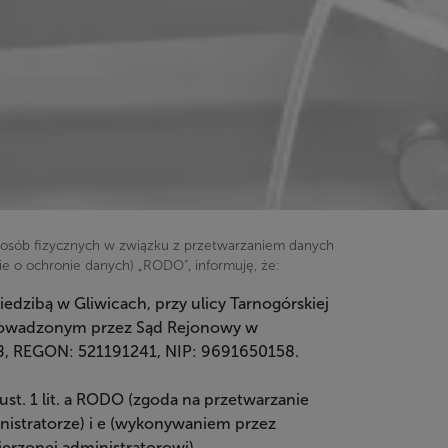
ny osób fizycznych w związku z przetwarzaniem danych
 o ochronie danych) „RODO”, informuję, że:
dzibą w Gliwicach, przy ulicy Tarnogórskiej
 prowadzonym przez Sąd Rejonowy w
8, REGON: 521191241, NIP: 9691650158.
t. 1 lit. a RODO (zgoda na przetwarzanie
inistratorze) i e (wykonywaniem przez
erzonej administratorowi).