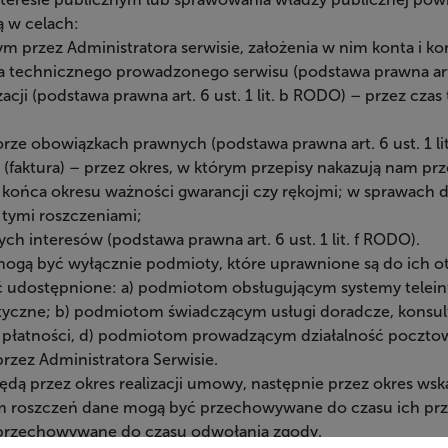
 w celach:
m przez Administratora serwisie, założenia w nim konta i ko
a technicznego prowadzonego serwisu (podstawa prawna art. 
izacji (podstawa prawna art. 6 ust. 1 lit. b RODO) – przez cz
orze obowiązkach prawnych (podstawa prawna art. 6 ust. 1 li
faktura) – przez okres, w którym przepisy nakazują nam 
do końca okresu ważności gwarancji czy rękojmi; w sprawach
 tymi roszczeniami;
ych interesów (podstawa prawna art. 6 ust. 1 lit. f RODO).
gą być wyłącznie podmioty, które uprawnione są do ich o
 udostępnione: a) podmiotom obsługującym systemy telein
atyczne; b) podmiotom świadczącym usługi doradcze, konsu
łatności, d) podmiotom prowadzącym działalność pocztową 
zez Administratora Serwisie.
 przez okres realizacji umowy, następnie przez okres wsk
roszczeń dane mogą być przechowywane do czasu ich przedaw
 przechowywane do czasu odwołania zgody.