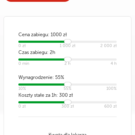
Cena zabiegu:
1000
zł
0 zł
1 000 zł
2 000 zł
Czas zabiegu:
2h
0 min
2 h
4 h
Wynagrodzenie:
55
%
10%
55%
100%
Koszty stałe za 1h:
300
zł
0 zł
300 zł
600 zł
Kwota dla lekarza