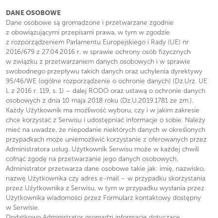
DANE OSOBOWE
Dane osobowe są gromadzone i przetwarzane zgodnie
z obowiązującymi przepisami prawa, w tym w zgodzie
z rozporządzeniem Parlamentu Europejskiego i Rady (UE) nr
2016/679 z 27.04.2016 r. w sprawie ochrony osób fizycznych
w związku z przetwarzaniem danych osobowych i w sprawie
swobodnego przepływu takich danych oraz uchylenia dyrektywy
95/46/WE (ogólne rozporządzenie o ochronie danych) (Dz.Urz. UE
L z 2016 r. 119, s. 1) – dalej RODO oraz ustawą o ochronie danych
osobowych z dnia 10 maja 2018 roku (Dz.U.2019.1781 ze zm.).
Każdy Użytkownik ma możliwość wyboru, czy i w jakim zakresie
chce korzystać z Serwisu i udostępniać informacje o sobie. Należy
mieć na uwadze, że niepodanie niektórych danych w określonych
przypadkach może uniemożliwić korzystanie z oferowanych przez
Administratora usług. Użytkownik Serwisu może w każdej chwili
cofnąć zgodę na przetwarzanie jego danych osobowych.
Administrator przetwarza dane osobowe takie jak: imię, nazwisko,
nazwę Użytkownika czy adres e-mail – w przypadku skorzystania
przez Użytkownika z Serwisu, w tym w przypadku wysłania przez
Użytkownika wiadomości przez Formularz kontaktowy dostępny
w Serwisie.
Dodatkowo Administrator gromadzi informacje dotyczące