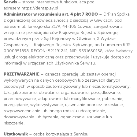
Serwis
– strona internetowa funkcjonująca pod
adresem https://dentsplay.pl
Administrator w rozumieniu art. 4 pkt 7 RODO
– DrPlan Spółka
z ograniczoną odpowiedzialnością z siedzibą w Gliwicach, pod
adresem ul. Tarnogórska 217A, 44-105 Gliwice, zarejestrowana
w rejestrze przedsiębiorców Krajowego Rejestru Sądowego,
prowadzonym przez Sąd Rejonowy w Gliwicach, X Wydział
Gospodarczy – Krajowego Rejestru Sądowego, pod numerem KRS:
0000951898, REGON: 521191241, NIP: 9691650158, która świadczy
usługi drogą elektroniczną oraz przechowuje i uzyskuje dostęp do
informacji w urządzeniach Użytkownika Serwisu.
PRZETWARZANIE
– oznacza operację lub zestaw operacji
wykonywanych na danych osobowych lub zestawach danych
osobowych w sposób zautomatyzowany lub niezautomatyzowany,
taką jak zbieranie, utrwalanie, organizowanie, porządkowanie,
przechowywanie, adaptowanie lub modyfikowanie, pobieranie,
przeglądanie, wykorzystywanie, ujawnianie poprzez przesłanie,
rozpowszechnianie lub innego rodzaju udostępnianie,
dopasowywanie lub łączenie, ograniczanie, usuwanie lub
niszczenie.
Użytkownik
– osoba korzystająca z Serwisu.