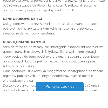
Podstawą prawną przetwarzania danych przez Administratora może
być również zgoda Użytkownika, o czym Użytkownik zostanie
poinformowany w sposób zgodny z art. 7 RODO.
DANE OSOBOWE DZIECI
Usługi oferowane przez Administratora są skierowane do osób
pełnoletnich. W związku z tym Administrator nie przetwarza
świadomie danych osób małoletnich.
UDOSTĘPNIANIE DANYCH
Administrator co do zasady nie udostępnia osobom ani podmiotom
trzecim danych osobowych Użytkownika, z wyjątkiem sytuacji,
kiedy posiada do tego podstawę prawną, na żądanie podmiotów
uprawnionych lub gdy jest to niezbędne do świadczenia przez
Administratora usług.
Dane osobowe Użytkownika mogą zostać udostępnione na żądane
organów publicznych lub innych podmiotów mające oparcie
w przepisach prawa.
Dostęp do danych osobowych Użytkownika mogą mieć również
Polityka cookies
podmioty trzecie, z których usług korzysta Administrator w celu
świadczenia swoich usług. Przede wszystkich chodzi o podmioty
świadczące na rzecz Administratora usługi hostingowe oraz usługi
obsługi informatycznej. W takich przypadkach Administrator zawarł