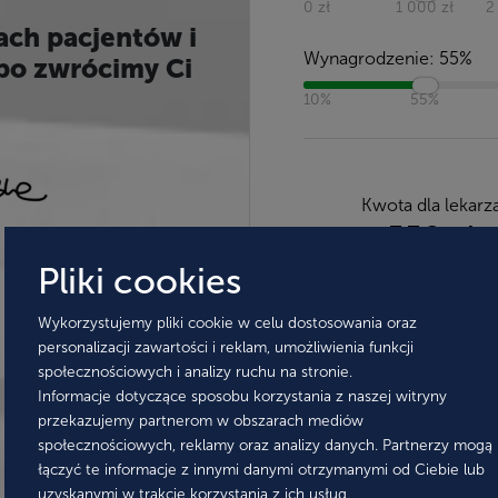
0 zł
1 000 zł
2
ach pacjentów i
Wynagrodzenie:
55
%
bo zwrócimy Ci
10%
55%
Kwota dla lekarz
550 zł
Pliki cookies
Wykorzystujemy pliki cookie w celu dostosowania oraz
personalizacji zawartości i reklam, umożliwienia funkcji
społecznościowych i analizy ruchu na stronie.
Informacje dotyczące sposobu korzystania z naszej witryny
przekazujemy partnerom w obszarach mediów
społecznościowych, reklamy oraz analizy danych. Partnerzy mogą
łączyć te informacje z innymi danymi otrzymanymi od Ciebie lub
uzyskanymi w trakcie korzystania z ich usług.