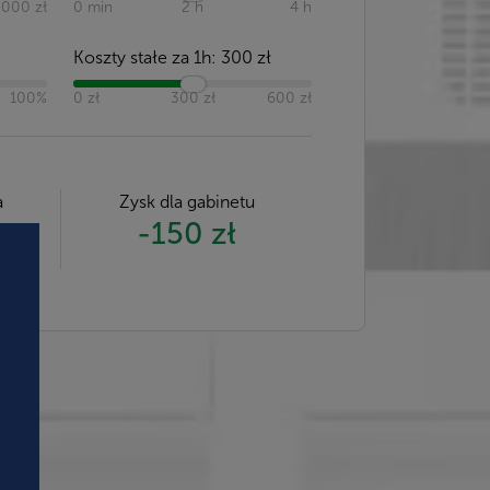
 000 zł
0 min
2 h
4 h
Koszty stałe za 1h:
300
zł
100%
0 zł
300 zł
600 zł
a
Zysk dla gabinetu
-150 zł