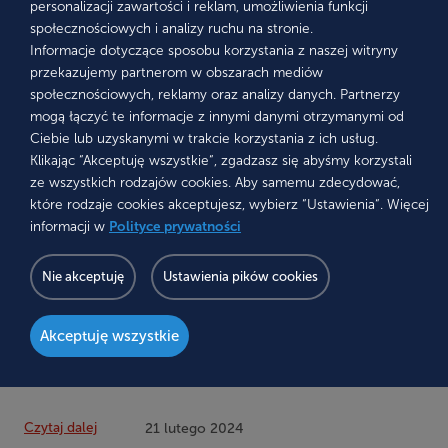
personalizacji zawartości i reklam, umożliwienia funkcji
społecznościowych i analizy ruchu na stronie.
Informacje dotyczące sposobu korzystania z naszej witryny
przekazujemy partnerom w obszarach mediów
społecznościowych, reklamy oraz analizy danych. Partnerzy
mogą łączyć te informacje z innymi danymi otrzymanymi od
Ciebie lub uzyskanymi w trakcie korzystania z ich usług.
Klikając “Akceptuję wszystkie“, zgadzasz się abyśmy korzystali
ze wszystkich rodzajów cookies. Aby samemu zdecydować,
które rodzaje cookies akceptujesz, wybierz “Ustawienia“. Więcej
informacji w
Polityce prywatności
Do jakich usług stomatologicznych
dentysta-przedsiębiorca dopłaca?
Nie akceptuję
Ustawienia pików cookies
Czy możliwe jest zarabianie na każdej wizycie pacjenta? A
może z niektórych wizyt, które muszą być wykonane, pieniędzy
Akceptuję wszystkie
nie ma i trzeba je wrzucić w ogólne koszty prowadzenia
gabinetu?
Czytaj dalej
21 lutego 2024