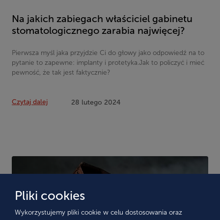
Na jakich zabiegach właściciel gabinetu
stomatologicznego zarabia najwięcej?
Pierwsza myśl jaka przyjdzie Ci do głowy jako odpowiedź na to
pytanie to zapewne: implanty i protetyka.Jak to policzyć i mieć
pewność, że tak jest faktycznie?
Czytaj dalej
28 lutego 2024
Pliki cookies
Wykorzystujemy pliki cookie w celu dostosowania oraz