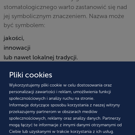
stomatologicznego warto zastanowić się nad
jej symbolicznym znaczeniem. Nazwa może
być symbolem:
jakości,
innowacji
lub nawet lokalnej tradycji.
Na przykład, nazwa nawiązująca do znanych w
Pliki cookies
większości miejsc lub symboli w Polsce może
budować silne skojarzenia z danym regionem,
Wykorzystujemy pliki cookie w celu dostosowania oraz
personalizacji zawartości i reklam, umożliwienia funkcji
co może być szczególnie wartościowe, jeśli
społecznościowych i analizy ruchu na stronie.
Twój gabinet dentystyczny znajduje się w
Informacje dotyczące sposobu korzystania z naszej witryny
przekazujemy partnerom w obszarach mediów
turystycznej lokalizacji.
społecznościowych, reklamy oraz analizy danych. Partnerzy
11. Nazwa a identyfikacja z
mogą łączyć te informacje z innymi danymi otrzymanymi od
Ciebie lub uzyskanymi w trakcie korzystania z ich usług.