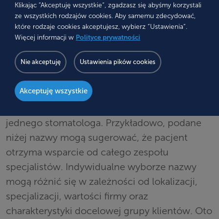
zespołem
Klikając “Akceptuję wszystkie“, zgadzasz się abyśmy korzystali
ze wszystkich rodzajów cookies. Aby samemu zdecydować,
Wybór nazwy, która zawiera nazwisko
które rodzaje cookies akceptujesz, wybierz “Ustawienia“.
założyciela, jest popularny wśród gabinetów
Więcej informacji w
Polityce prywatności
stomatologicznych, jednak warto rozważyć
Nie akceptuję
Ustawienia pików cookies
nazwę, która oddaje ducha zespołu. Taka
strategia może wzmacniać wewnętrzną
Akceptuję wszystkie
kulturę firmy i podkreślać współpracę
wszystkich członków zespołu, a nie tylko
jednego stomatologa. Przykładowo, podane
niżej nazwy mogą sugerować, że pacjent
otrzyma wsparcie od całego zespołu
specjalistów. Indywidualne wyborze nazwy
mogą różnić się w zależności od lokalizacji,
specjalizacji, wartości firmy oraz
charakterystyki docelowej grupy klientów. Oto