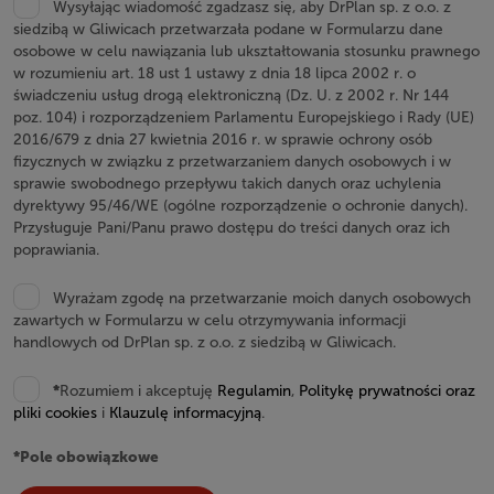
Wysyłając wiadomość zgadzasz się, aby DrPlan sp. z o.o. z
siedzibą w Gliwicach przetwarzała podane w Formularzu dane
osobowe w celu nawiązania lub ukształtowania stosunku prawnego
w rozumieniu art. 18 ust 1 ustawy z dnia 18 lipca 2002 r. o
świadczeniu usług drogą elektroniczną (Dz. U. z 2002 r. Nr 144
poz. 104) i rozporządzeniem Parlamentu Europejskiego i Rady (UE)
2016/679 z dnia 27 kwietnia 2016 r. w sprawie ochrony osób
fizycznych w związku z przetwarzaniem danych osobowych i w
sprawie swobodnego przepływu takich danych oraz uchylenia
dyrektywy 95/46/WE (ogólne rozporządzenie o ochronie danych).
Przysługuje Pani/Panu prawo dostępu do treści danych oraz ich
poprawiania.
Wyrażam zgodę na przetwarzanie moich danych osobowych
zawartych w Formularzu w celu otrzymywania informacji
handlowych od DrPlan sp. z o.o. z siedzibą w Gliwicach.
*
Rozumiem i akceptuję
Regulamin
,
Politykę prywatności oraz
pliki cookies
i
Klauzulę informacyjną
.
*Pole obowiązkowe